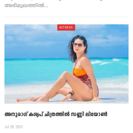
അ​ഭി​മു​ഖ​ത്തി​ൽ
…
ACTRESS
അ​നു​രാ​ഗ് ക​ശ്യ​പ് ചി​ത്ര​ത്തി​ൽ സ​ണ്ണി ലി​യോ​ണ്‍
Jul 28, 2023