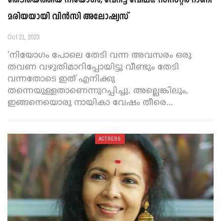
തേടിയെത്തിയ നിയോഗം, വേറിട്ട വേഷം; സിസ്റ്റർ റാണി
മരിയയായി വിൻസി അലോഷ്യസ്
Oct 21, 2023
‘നിയോഗം പോലെ തേടി വന്ന അവസരം ഒരു
തവണ വഴുതിമാറിപ്പോയിട്ടു വീണ്ടും തേടി
വന്നതോടെ ഇത് എനിക്കു
തന്നെയുള്ളതാണെന്നുറപ്പിച്ചു. അല്ലെങ്കിലും,
ഇങ്ങനെയൊരു നായികാ വേഷം തീരെ
…
ACTRESS