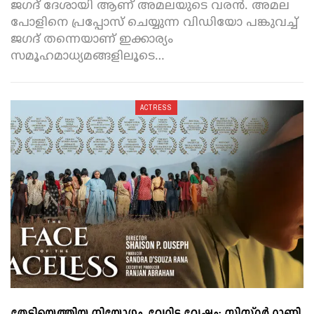
ജഗദ് ദേശായി ആണ് അമലയുടെ വരൻ. അമല
പോളിനെ പ്രപ്പോസ് ചെയ്യുന്ന വിഡിയോ പങ്കുവച്ച്
ജഗദ് തന്നെയാണ് ഇക്കാര്യം
സമൂഹമാധ്യമങ്ങളിലൂടെ
…
ACTRESS