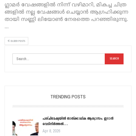
ഗ്ലാ​മ​ർ വേ​ഷ​ങ്ങ​ളി​ൽ നി​ന്ന് വ​ഴി​മാ​റി, മി​ക​ച്ച ചി​ത്ര​
ങ്ങ​ളി​ൽ ന​ല്ല വേ​ഷ​ങ്ങ​ൾ ചെ​യ്യാ​ൻ ആ​ഗ്ര​ഹി​ക്കു​ന്ന​
താ​യി സ​ണ്ണി ലിയോൺ നേ​ര​ത്തെ പ​റ​ഞ്ഞി​രു​ന്നു.
…
OLDER POSTS
TRENDING POSTS
പശ്ചിമേഷ്യയിൽ താത്ക്കാലിക ആശ്വാസം; ഇറാൻ
വെടിനിർത്തൽ…
Apr 8, 2026