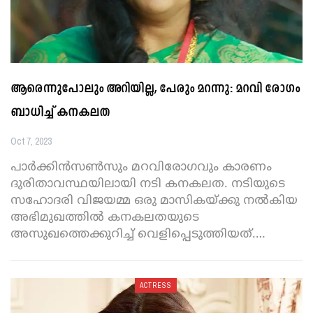
ആരെന്നുപോലും അറിയില്ല, പേരും മറന്നു: മറവി രോഗം
ബാധിച്ച് കനകലത
Oct 7, 2023
പാര്‍ക്കിൻസൺസും മറവിരോഗവും കാരണം
ദുരിതാവസ്ഥയിലായി നടി കനകലത. നടിയുടെ
സഹോദരി വിജയമ്മ ഒരു മാസികയ്ക്കു നൽകിയ
അഭിമുഖത്തിൽ കനകലതയുടെ
അസുഖത്തെക്കുറിച്ച് വെളിപ്പെടുത്തിയത്.
…
ACTRESS