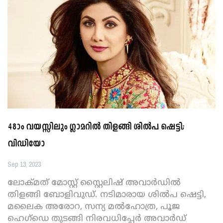
48ാം വയസ്സിലും ഗ്ലാമറിൽ തിളങ്ങി ശിൽപ ഷെട്ടി;
വിഡിയോ
Sep 13, 2023
ലോക്മത് മോസ്റ്റ് സ്റ്റൈലിഷ് അവാർഡിൽ
തിളങ്ങി ബോളിവുഡ്. നടിമാരായ ശിൽപ ഷെട്ടി,
മലൈക അരോറ, സന്യ മൽഹോത്ര, പൂജ
ഹെഗ്ഡെ തുടങ്ങി നിരവധിപ്പേർ അവാർഡ്