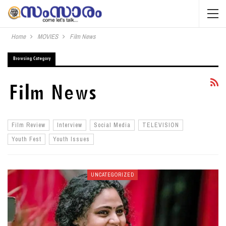
Home
MOVIES
Film News
Browsing Category
Film News
Film Review
Interview
Social Media
TELEVISION
Youth Fest
Youth Issues
UNCATEGORIZED