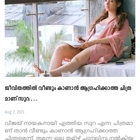
ജീ​വി​ത​ത്തി​ൽ വീണ്ടും കാ​ണാ​ൻ ആ​ഗ്ര​ഹി​ക്കാ​ത്ത ചി​ത്ര​
മാ​ണ് സു​റ;…
Aug 2, 2023
വി​ജ​യ് നാ​യ​ക​നാ​യി എ​ത്തി​യ സു​റ എ​ന്ന ചി​ത്ര​മാ​
ണ് താ​ൻ വീണ്ടും കാ​ണാ​ൻ ആ​ഗ്ര​ഹി​ക്കാ​ത്ത
ചിത്രമെന്ന്, ത​മ​ന്ന ഒ​രു ത​മി​ഴ് ചാ​ന​ലി​നു ന​ൽ​കി​യ