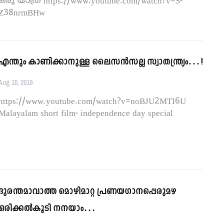
ഒരു യാത്ര
https://www.youtube.com/watch?v=S-
Z38nrmBHw
എന്തും കാണിക്കാനുള്ള ലൈസന്‍സല്ല സ്വാതന്ത്ര്യം…!
Aug 15, 2019
https://www.youtube.com/watch?v=noBJU2MTI6U
Malayalam short film- independence day special
ദുരന്തമാവാത്ത മൊഴിമാറ്റ പ്രണയഗാനപ്പെരുമഴ
ഒരിക്കല്‍കൂടി നനയാം…