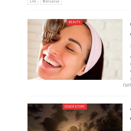
Life
Motivation
BEAUTY
വസ
COVER STORY