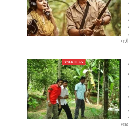
സി
COVER STORY
അഭ