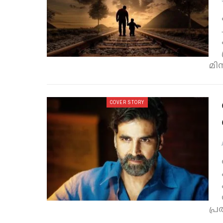
മിന
COVER STORY
പ്