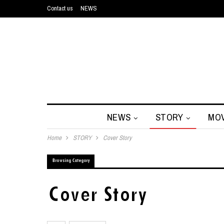
Contact us
NEWS
NEWS
STORY
MOV
Home
STORY
Cover Story
Browsing Category
Cover Story