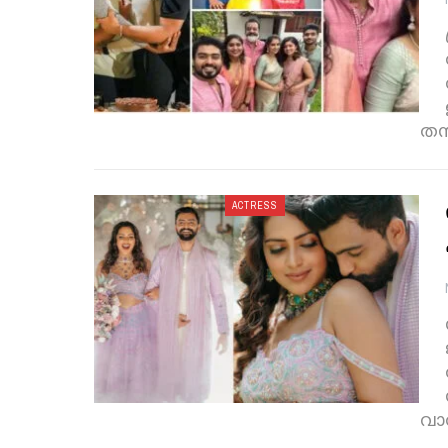
തമ
ACTRESS
വാര