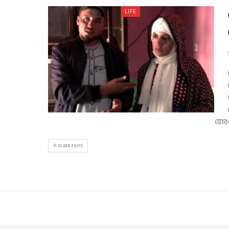
LIFE
അത
OLDER POSTS