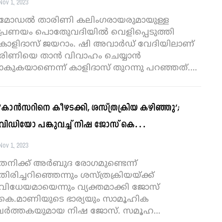
Nov 1, 2023
മോഡൽ താരിണി കലിംഗരായരുമായുള്ള
പ്രണയം പൊതുേവദിയിൽ വെളിപ്പെടുത്തി
കാളിദാസ് ജയറാം. ഷി അവാർഡ് വേദിയിലാണ്
രിണിയെ താൻ വിവാഹം ചെയ്യാൻ
കുകയാണെന്ന് കാളിദാസ് തുറന്നു പറഞ്ഞത്.
…
‘കാൻസറിനെ കീഴടക്കി, ശസ്ത്രക്രിയ കഴിഞ്ഞു’;
വിഡിയോ പങ്കുവച്ച് നിഷ ജോസ് കെ…
Nov 1, 2023
തനിക്ക് അർബുദ രോഗമുണ്ടെന്ന്
തിരിച്ചറിഞ്ഞെന്നും ശസ്ത്രക്രിയയ്ക്ക്
വിധേയമായെന്നും വ്യക്തമാക്കി ജോസ്
കെ.മാണിയുടെ ഭാര്യയും സാമൂഹിക
രവർത്തകയുമായ നിഷ ജോസ്. സമൂഹ
…