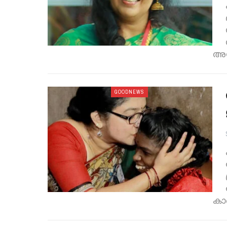
അസ
GOODNEWS
കാ