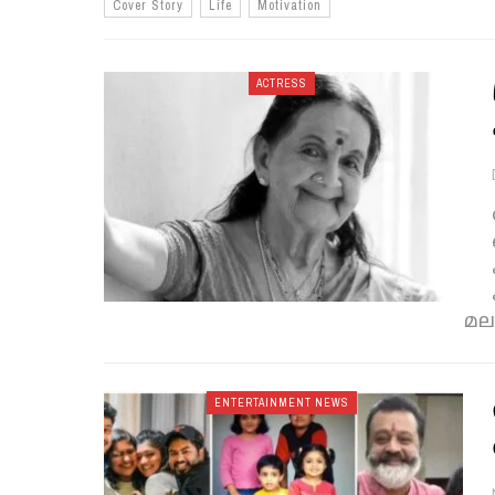
Cover Story
Life
Motivation
ACTRESS
മല
ENTERTAINMENT NEWS