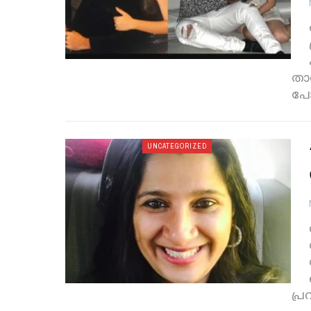
താ
പോ
UNCATEGORIZED
പ്