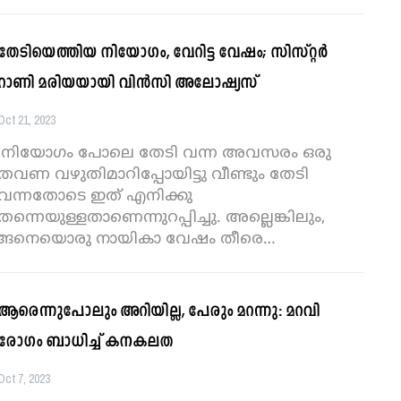
തേടിയെത്തിയ നിയോഗം, വേറിട്ട വേഷം; സിസ്റ്റർ
റാണി മരിയയായി വിൻസി അലോഷ്യസ്
Oct 21, 2023
‘നിയോഗം പോലെ തേടി വന്ന അവസരം ഒരു
തവണ വഴുതിമാറിപ്പോയിട്ടു വീണ്ടും തേടി
വന്നതോടെ ഇത് എനിക്കു
തന്നെയുള്ളതാണെന്നുറപ്പിച്ചു. അല്ലെങ്കിലും,
്ങനെയൊരു നായികാ വേഷം തീരെ
…
ആരെന്നുപോലും അറിയില്ല, പേരും മറന്നു: മറവി
രോഗം ബാധിച്ച് കനകലത
Oct 7, 2023