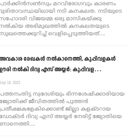
പാര്‍ക്കിൻസൺസും മറവിരോഗവും കാരണം
ദുരിതാവസ്ഥയിലായി നടി കനകലത. നടിയുടെ
സഹോദരി വിജയമ്മ ഒരു മാസികയ്ക്കു
നൽകിയ അഭിമുഖത്തിൽ കനകലതയുടെ
ുഖത്തെക്കുറിച്ച് വെളിപ്പെടുത്തിയത്.
…
അവകാശ രേഖകൾ നൽകാനെത്തി, കുപ്പിവളകൾ
ഊരി നൽകി ദിവ്യ എസ് അയ്യർ: കുപ്പിവള…
Sep 16, 2023
പത്തനംതിട്ട സ്വദേശിയും ഭിന്നശേഷിക്കാരിയായ
ജ്യോതിക്ക് ജീവിതത്തിൽ പുത്തൻ
പ്രതീക്ഷകളേകിക്കൊണ്ട് ജില്ലാ കളക്ടറായ
ഡോക്ടർ ദിവ്യ എസ് അയ്യർ നേരിട്ട് ജ്യോതിയെ
ണാനെത്തി.
…