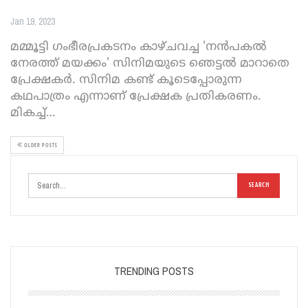
Jan 19, 2023
മമ്മൂട്ടി ​ഗംഭീരപ്രകടനം കാഴ്ചവച്ച 'നൻപകല്‍
നേരത്ത് മയക്കം' സിനിമയുടെ ഞെട്ടൽ മാറാതെ
പ്രേക്ഷകർ. സിനിമ കണ്ട് കൂടെപ്പോരുന്ന
കഥപാത്രം എന്നാണ് പ്രേക്ഷക പ്രതികരണം.
മികച്ച്
…
OLDER POSTS
TRENDING POSTS