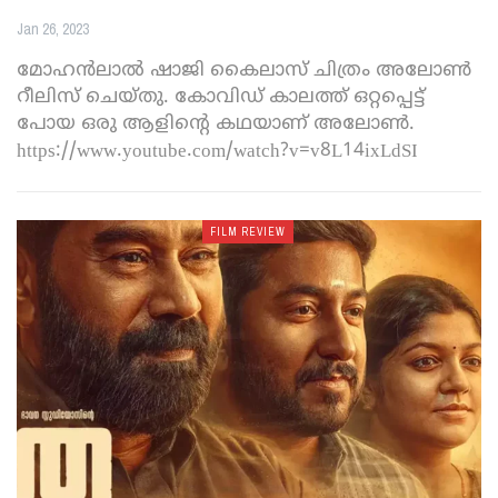
Jan 26, 2023
മോ​ഹൻലാൽ ഷാജി കെെലാസ് ചിത്രം അലോൺ
റീലിസ് ചെയ്തു. കോവിഡ് കാലത്ത് ഒറ്റപ്പെട്ട്
പോയ ഒരു ആളിന്റെ കഥയാണ് അലോൺ.
https://www.youtube.com/watch?v=v8L14ixLdSI
FILM REVIEW