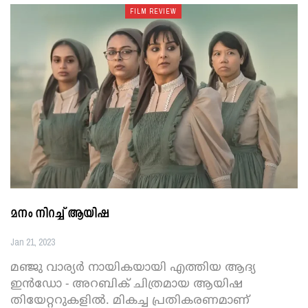
FILM REVIEW
മനം നിറച്ച് ആയിഷ
Jan 21, 2023
മഞ്ജു വാര്യർ നായികയായി എത്തിയ ആദ്യ
ഇൻഡോ - അറബിക് ചിത്രമായ ആയിഷ
തിയേറ്ററുകളിൽ. മികച്ച പ്രതികരണമാണ്