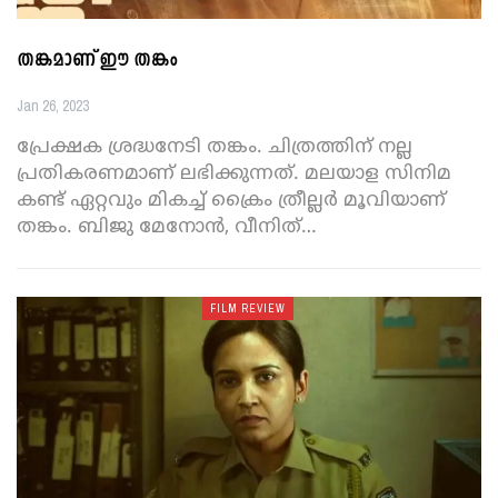
തങ്കമാണ് ഈ തങ്കം
Jan 26, 2023
പ്രേക്ഷക ശ്രദ്ധനേടി തങ്കം. ചിത്രത്തിന് നല്ല
പ്രതികരണമാണ് ലഭിക്കുന്നത്. മലയാള സിനിമ
കണ്ട് ഏറ്റവും മികച്ച് ക്രെെം ത്രീല്ലർ മൂവിയാണ്
തങ്കം. ബിജു മേനോൻ, വീനിത്
…
FILM REVIEW