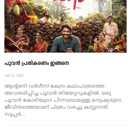
പൂവൻ പ്രതികരണം ഇങ്ങനെ
Jan 21, 2023
ആന്റണി വർഗീസ് കേന്ദ്ര കഥാപാത്രത്തെ
അവതരിപ്പിച്ച പൂവൻ തിയേറ്ററുകളിൽ. ഒരു
പൂവൻ കോഴിയുടെ പിന്നാലെയുള്ള മനുഷ്യരുടെ
ജീവിതത്തെയാണ് ചിത്രം വരച്ചു കാട്ടുന്നത്.
സൂപ്പർ
…