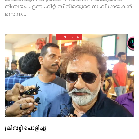
നിശ്ചയം എന്ന ഹിറ്റ് സിനിമയുടെ സംവിധായകൻ
സെന്ന
…
FILM REVIEW
ക്രിസറ്റി പൊളിച്ചു