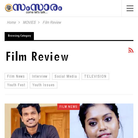
Home
MOVIES
Film Review
Browsing Category
Film Review
Film News
Interview
Social Media
TELEVISION
Youth Fest
Youth Issues
FILM NEWS