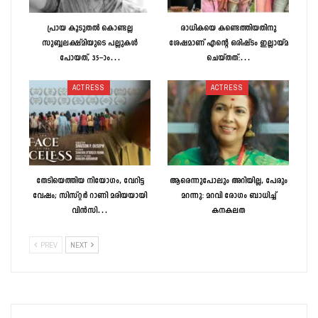
പ്രായ കൂടുതൽ കൊണ്ടല്ല
രാധികയെ കണ്ടെത്തിയതിനു
സുബ്ബലക്ഷ്മിയുടെ പല്ലുകൾ
ശേഷമാണ് എന്റെ ഒരിഷ്ടം ഇല്ലായ്മ
പോയത്, 35–ാം…
ചെയ്തത്:…
ACTRESS
ACTRESS
തേടിയെത്തിയ നിയോഗം, വേറിട്ട
ആരെന്നുപോലും അറിയില്ല, പേരും
വേഷം; സിസ്റ്റർ റാണി മരിയയായി
മറന്നു: മറവി രോഗം ബാധിച്ച്
വിൻസി…
കനകലത
PREV
NEXT