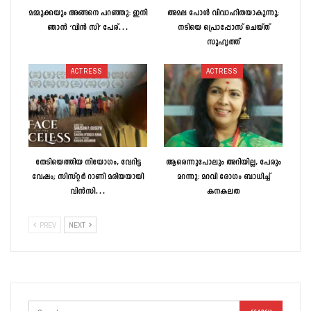
മമ്മൂക്കയും അങ്ങനെ പറഞ്ഞു: ഇനി
അമല പോൾ വിവാഹിതയാകുന്നു;
ഞാൻ ‘വിൻ സി’ പേര്…
നടിയെ പ്രൊപ്പോസ് ചെയ്ത്
സുഹൃത്ത്
ACTRESS
ACTRESS
തേടിയെത്തിയ നിയോഗം, വേറിട്ട
ആരെന്നുപോലും അറിയില്ല, പേരും
വേഷം; സിസ്റ്റർ റാണി മരിയയായി
മറന്നു: മറവി രോഗം ബാധിച്ച്
വിൻസി…
കനകലത
PREV
NEXT