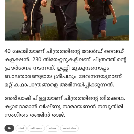
40 കോടിയാണ് ചിത്രത്തിന്റെ വേൾഡ് വെെഡ്
കളക്ഷൻ. 230 തിയേറ്ററുകളിലണ് ചിത്രത്തിന്റെ
പ്രദർശനം നടന്നത്. ഉണ്ണി മുകുന്ദനൊപ്പം
ബാലതാരങ്ങളായ ശ്രീപഥും ദേവനന്ദയുമാണ്
മറ്റ് കഥാപാത്രങ്ങളെ അഭിനയിപ്പിക്കുന്നത്.
അഭിലാഷ് പിള്ളയാണ് ചിത്രത്തിന്റെ തിരക്കഥ.
ക്യാമറാമാൻ വിഷ്ണു നാരായണൻ നമ്പൂതിരി
സംഗീതം രഞ്ജിൻ രാജ്.
cutout
malikapuram
palakad
unni mukudhan