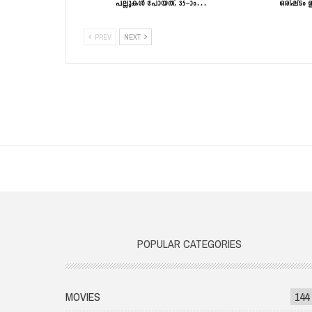
പല്ലുകൾ പോയത്, 35–ാം…
ഒരിഷ്ടം 
PREV
NEXT
POPULAR CATEGORIES
MOVIES
144