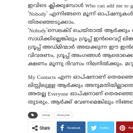
ഇവിടെ ക്ലിക്കുമ്പോള്‍ Who can add me to g
‘Nobody’ എന്നിങ്ങനെ മൂന്ന് ഓപ്ഷനുക
തിരഞ്ഞെടുക്കാം.
‘Nobody’സെലക്ട് ചെയ്താല്‍ ആര്‍ക്കും നി
സാധിക്കില്ലെങ്കിലും ഗ്രൂപ്പ് ഇന്‍വൈറ്റ് ലി
ഗ്രൂപ്പ് അഡ്മിന്മാര്‍ അയക്കുന്ന ഈ ഇന്‍വൈ
വിവരണം, ഗ്രൂപ്പ് അംഗങ്ങള്‍ ആരൊക്കെ 
ക്ഷണം മൂന്നു ദിവസം നിലനില്‍ക്കും. മറു
My Contacts എന്ന ഓപ്ഷനാണ് തെരഞ്ഞെട
ലിസ്റ്റിലുള്ള ആര്‍ക്കും അനുമതിയില്ലാതെ നി
അതല്ല Everyone ഓപ്ഷനാണ് തെരഞ്ഞെടുക
തുടരും. ആര്‍ക്ക് വേണമെങ്കിലും നിങ്ങളെ 
whatsapp
whtsapp groups
Share
Facebook
Twitter
Pin