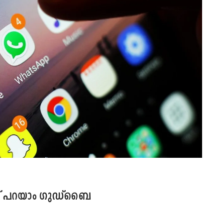
ോട് പറയാം ഗുഡ്‌ബൈ