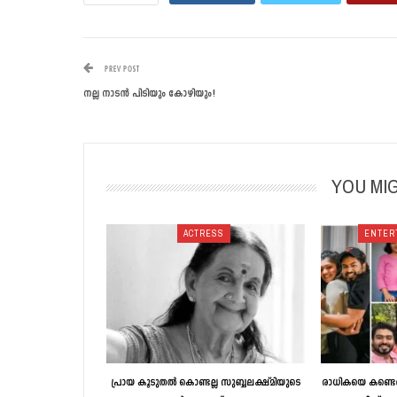
PREV POST
നല്ല നാടന്‍ പിടിയും കോഴിയും!
YOU MIG
ACTRESS
ENTER
പ്രായ കൂടുതൽ കൊണ്ടല്ല സുബ്ബലക്ഷ്മിയുടെ
രാധികയെ കണ്ടെ