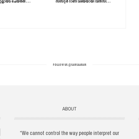
ഇല്ലായ്മ ചെയ്തത്:…
സിസ്റ്റർ റാണി മരിയയായി വിൻസി…
FOLLOW US
@SAMSAARAM
ABOUT
“We cannot control the way people interpret our