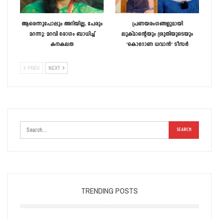
ആരെന്നുപോലും അറിയില്ല, പേരും
പ്രണയരംഗങ്ങളുമായി
മറന്നു: മറവി രോഗം ബാധിച്ച്
ലുക്മാന്റെയും ശ്രുതിയുടെയും
കനകലത
‘കൊറോണ ധവാൻ’ ടീസർ
PREV
NEXT
TRENDING POSTS