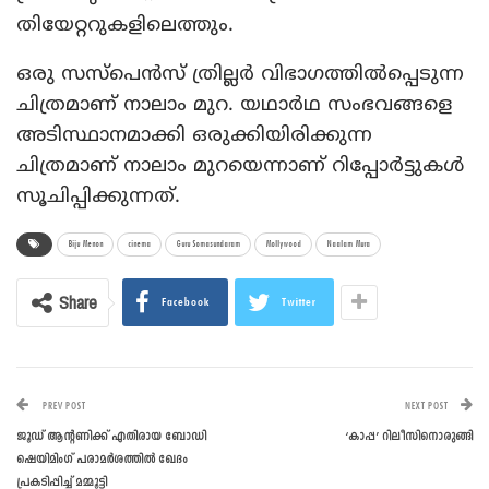
തിയേറ്ററുകളിലെത്തും.
ഒരു സസ്‌പെന്‍സ് ത്രില്ലര്‍ വിഭാഗത്തില്‍പ്പെടുന്ന
ചിത്രമാണ് നാലാം മുറ. യഥാര്‍ഥ സംഭവങ്ങളെ
അടിസ്ഥാനമാക്കി ഒരുക്കിയിരിക്കുന്ന
ചിത്രമാണ് നാലാം മുറയെന്നാണ് റിപ്പോര്‍ട്ടുകള്‍
സൂചിപ്പിക്കുന്നത്.
Biju Menon
cinema
Guru Somasundaram
Mollywood
Naalam Mura
Share
Facebook
Twitter
PREV POST
NEXT POST
ജൂഡ് ആന്റണിക്ക് എതിരായ ബോഡി
‘കാപ്പ’ റിലീസിനൊരുങ്ങി
ഷെയിമിംഗ് പരാമര്‍ശത്തില്‍ ഖേദം
പ്രകടിപ്പിച്ച് മമ്മൂട്ടി