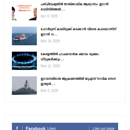
പശ്ചിമേഷ്യയിൽ താത്ക്കാലിക ആശ്വാസം; ഇറാൻ
വെടിനിർത്തൽ…
Apr 8, 2026
ഹോർമൂസ് കടലിടുക്ക് കടക്കാൻ വിദേശ കപ്പലൊന്നിന്
ഇറാൻ 18…
Mar 24, 2026
കേരളത്തിൽ പാചകവാതക ക്ഷാമം രൂക്ഷം:
വീടുകൾക്കും…
Mar 12, 2026
ഇറാനെതിരായ ആക്രമണത്തിൽ യുഎസ് നാവിക സേന
ഇന്ത്യൻ…
Mar 5, 2026
Facebook
Likes
Like our page