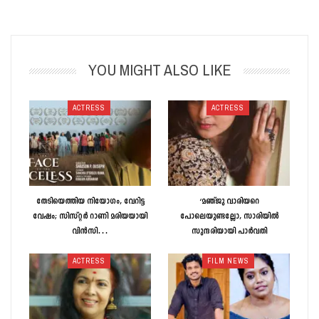
YOU MIGHT ALSO LIKE
ACTRESS
ACTRESS
തേടിയെത്തിയ നിയോഗം, വേറിട്ട
‘മഞ്ജു വാരിയറെ
വേഷം; സിസ്റ്റർ റാണി മരിയയായി
പോലെയുണ്ടല്ലോ, സാരിയിൽ
വിൻസി…
സുന്ദരിയായി പാർവതി
ACTRESS
FILM NEWS