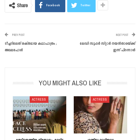
Share
Facebook
Twitter
PREV POST
NEXT POST
ടീച്ചറിലേത് ശക്തമായ കഥാപാത്രം ;
ലേഡി സൂപ്പര്‍ സ്റ്റാർ നയൻതാരയ്ക്ക്
അമലപോൾ
ഇന്ന് പിറന്നാള്‍
YOU MIGHT ALSO LIKE
ACTRESS
ACTRESS