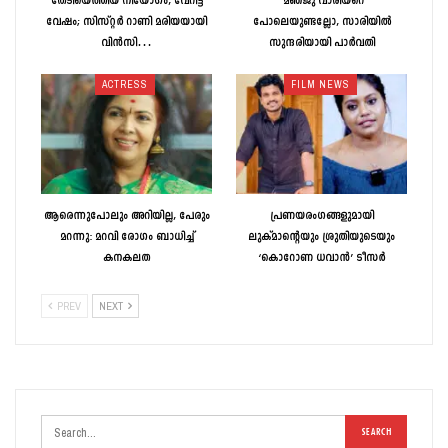
തേടിയെത്തിയ നിയോഗം, വേറിട്ട
‘മഞ്ജു വാരിയറെ
വേഷം; സിസ്റ്റർ റാണി മരിയയായി
പോലെയുണ്ടല്ലോ, സാരിയിൽ
വിൻസി…
സുന്ദരിയായി പാർവതി
ACTRESS
FILM NEWS
ആരെന്നുപോലും അറിയില്ല, പേരും
പ്രണയരംഗങ്ങളുമായി
മറന്നു: മറവി രോഗം ബാധിച്ച്
ലുക്മാന്റെയും ശ്രുതിയുടെയും
കനകലത
‘കൊറോണ ധവാൻ’ ടീസർ
PREV
NEXT