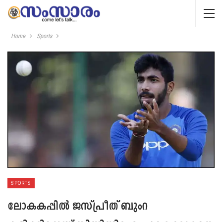
Home
Sports
SPORTS
ലോകകപ്പില്‍ ജസ്പ്രീത് ബുംറ