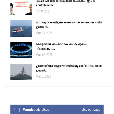
പശ്ചിമേഷ്യയിൽ താത്ക്കാലിക ആശ്വാസം; ഇറാൻ
വെടിനിർത്തൽ…
Apr 8, 2026
ഹോർമൂസ് കടലിടുക്ക് കടക്കാൻ വിദേശ കപ്പലൊന്നിന്
ഇറാൻ 18…
Mar 24, 2026
കേരളത്തിൽ പാചകവാതക ക്ഷാമം രൂക്ഷം:
വീടുകൾക്കും…
Mar 12, 2026
ഇറാനെതിരായ ആക്രമണത്തിൽ യുഎസ് നാവിക സേന
ഇന്ത്യൻ…
Mar 5, 2026
Facebook
Likes
Like our page