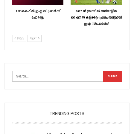
ലോകകപ്പിൽ ഇംഗ്ലണ്ട്-ഫ്രാൻസ്‌
2022 ൽ ബ്രസീൽ-അർജന്റീന
പോരാട്ടം
ഫൈനൽ കളിക്കും പ്രവചനവുമായി
ഇഎ സ്‌പോർട്‌സ്
PREV
NEXT
TRENDING POSTS