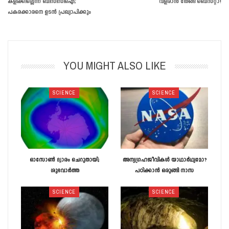
കളിക്കില്ലെന്ന് ബിസിസിഐ;
വളരാൻ തേങ്ങ ബെസ്റ്റാ!
പകരക്കാരനെ ഉടന്‍ പ്രഖ്യാപിക്കും
YOU MIGHT ALSO LIKE
SCIENCE
SCIENCE
ഓസോൺ ദ്വാരം ചെറുതായി;
അന്യഗ്രഹജീവികൾ യാഥാർഥ്യമോ?
ശുഭവാർത്ത
പഠിക്കാൻ ഒരുങ്ങി നാസ
SCIENCE
SCIENCE