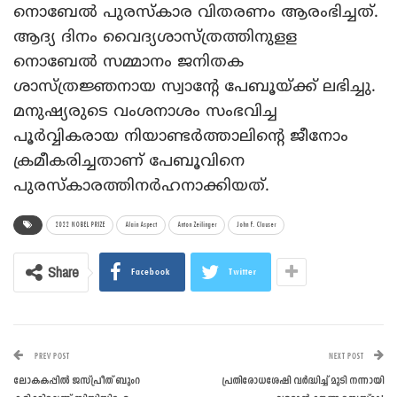
നൊബേല്‍ പുരസ്‌കാര വിതരണം ആരംഭിച്ചത്.
ആദ്യ ദിനം വൈദ്യശാസ്ത്രത്തിനുളള
നൊബേല്‍ സമ്മാനം ജനിതക
ശാസ്ത്രജ്ഞനായ സ്വാന്റേ പേബൂയ്ക്ക് ലഭിച്ചു.
മനുഷ്യരുടെ വംശനാശം സംഭവിച്ച
പൂര്‍വ്വികരായ നിയാണ്ടര്‍ത്താലിന്റെ ജീനോം
ക്രമീകരിച്ചതാണ് പേബൂവിനെ
പുരസ്‌കാരത്തിനര്‍ഹനാക്കിയത്.
2022 NOBEL PRIZE
Alain Aspect
Anton Zeilinger
John F. Clauser
Share
Facebook
Twitter
PREV POST
NEXT POST
ലോകകപ്പില്‍ ജസ്പ്രീത് ബുംറ
പ്രതിരോധശേഷി വര്‍ദ്ധിച്ച് മുടി നന്നായി