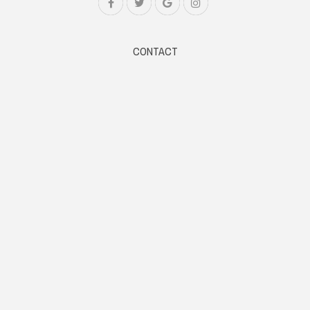
CONTACT
Web: www.samsaaram.com
Email: samsaaramtv@gmail.com
Phone: +91 9061014567
STORY
Cyber Zone
NEWS