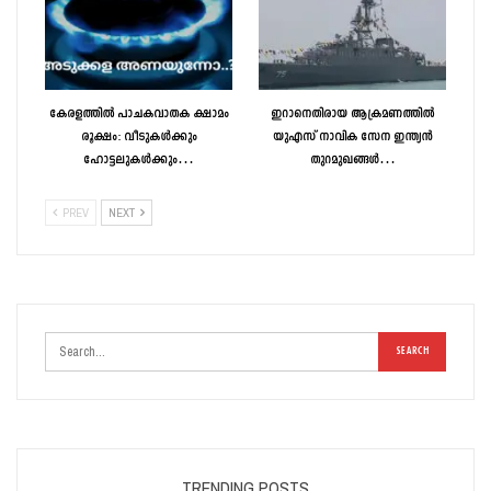
കേരളത്തിൽ പാചകവാതക ക്ഷാമം
ഇറാനെതിരായ ആക്രമണത്തിൽ
രൂക്ഷം: വീടുകൾക്കും
യുഎസ് നാവിക സേന ഇന്ത്യൻ
ഹോട്ടലുകൾക്കും…
തുറമുഖങ്ങൾ…
PREV
NEXT
TRENDING POSTS