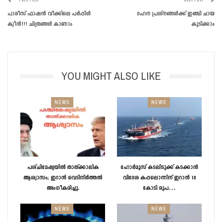
PREV POST
NEXT POST
പാരീസ് ഫാഷന്‍ വീക്കിലെ പര്‍പ്പിള്‍
ദഹന പ്രശ്‌നങ്ങള്‍ക്ക് ഇഞ്ചി ചായ
ക്വീന്‍!!! ചിത്രങ്ങള്‍ കാണാം
കുടിക്കാം
YOU MIGHT ALSO LIKE
NEWS
NEWS
പശ്ചിമേഷ്യയിൽ താത്ക്കാലിക
ഹോർമൂസ് കടലിടുക്ക് കടക്കാൻ
ആശ്വാസം; ഇറാൻ വെടിനിർത്തൽ
വിദേശ കപ്പലൊന്നിന് ഇറാൻ 18
അംഗീകരിച്ചു.
കോടി രൂപ…
NEWS
NEWS