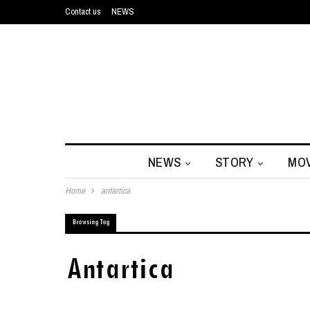
Contact us
NEWS
NEWS
STORY
MOV
Home
antartica
Browsing Tag
Antartica