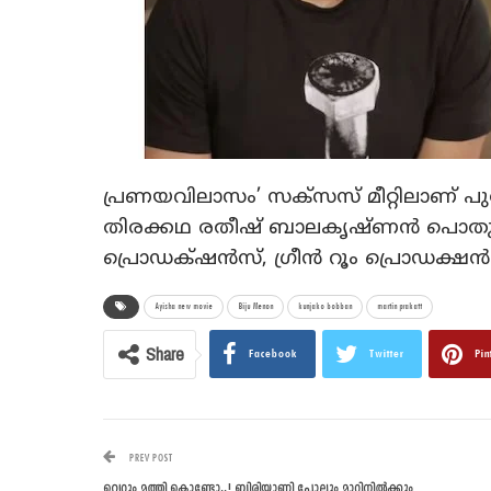
പ്രണയവിലാസം’ സക്സസ് മീറ്റിലാണ് പു
തിരക്കഥ രതീഷ് ബാലകൃഷ്ണൻ പൊതു
പ്രൊഡക്‌ഷൻസ്, ഗ്രീൻ റൂം പ്രൊഡക്ഷൻസ്, മാ
Ayisha new movie
Biju Menon
kunjako bobban
martin prakatt
Share
Facebook
Twitter
Pin
PREV POST
വെറും മത്തി കൊണ്ടോ..! ബിരിയാണി പോലും മാറിനിൽക്കും