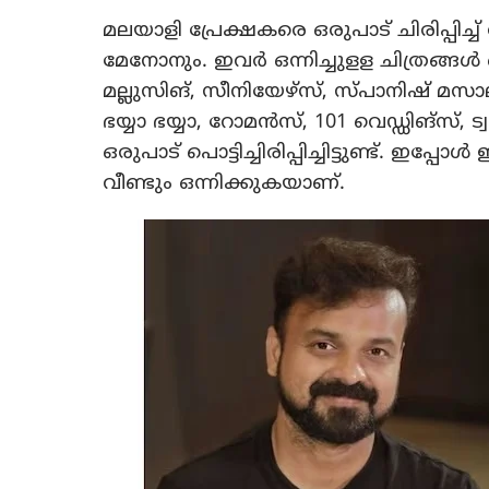
മലയാളി പ്രേക്ഷകരെ ഒരുപാട് ചിരിപ്പിച്ച്
മേനോനും. ഇവർ ഒന്നിച്ചുളള ചിത്രങ്ങൾ ഒര
മല്ലുസിങ്, സീനിയേഴ്സ്, സ്പാനിഷ് മസ
ഭയ്യാ ഭയ്യാ, റോമൻസ്, 101 വെഡ്ഡിങ്സ്, ട്
ഒരുപാ‌ട് പൊട്ടിച്ചിരിപ്പിച്ചിട്ടുണ്ട്. ഇപ്
വീണ്ടും ഒന്നിക്കുകയാണ്.