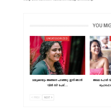
YOU MIG
UNCATEGORIZED
മമ്മൂക്കയും അങ്ങനെ പറഞ്ഞു: ഇനി ഞാൻ
അമല പോൾ വിവ
‘വിൻ സി’ പേര്…
പ്രൊപ്പോ
PREV
NEXT