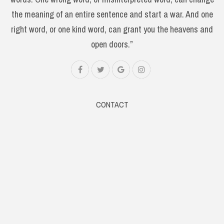
the meaning of an entire sentence and start a war. And one
right word, or one kind word, can grant you the heavens and
open doors.”
CONTACT
Web: www.samsaaram.com
Email: samsaaramtv@gmail.com
Phone: +91 9061014567