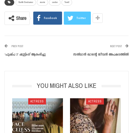
Karthi Sivakumar
movie
sardar
Tamil
Share
Facebook
Twitter
PREV POST
NEXT POST
‘പുഷ്പ 2’ ഷൂട്ടിംഗ് ആരംഭിച്ചു
സൽമാൻ ഖാന്റെ ജീവൻ അപകടത്തിൽ
YOU MIGHT ALSO LIKE
ACTRESS
ACTRESS