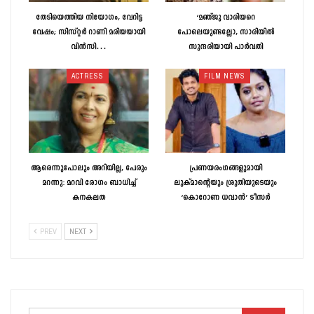
തേടിയെത്തിയ നിയോഗം, വേറിട്ട
‘മഞ്ജു വാരിയറെ
വേഷം; സിസ്റ്റർ റാണി മരിയയായി
പോലെയുണ്ടല്ലോ, സാരിയിൽ
വിൻസി…
സുന്ദരിയായി പാർവതി
ACTRESS
FILM NEWS
ആരെന്നുപോലും അറിയില്ല, പേരും
പ്രണയരംഗങ്ങളുമായി
മറന്നു: മറവി രോഗം ബാധിച്ച്
ലുക്മാന്റെയും ശ്രുതിയുടെയും
കനകലത
‘കൊറോണ ധവാൻ’ ടീസർ
PREV
NEXT