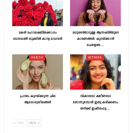
മകൾ മഹാലക്ഷ്മിക്കൊപ്പം
മധുരത്തോടുള്ള ആസക്തിയുടെ
മോഡേൺ ലുക്കിൽ കാവ്യ മാധവൻ
കാരണങ്ങള്‍; കുറയ്‌ക്കാന്‍
ചെയ്യേണ്ട…
HEALTH
ACTRESS
പ്രായം കുറയ്ക്കുന്ന ചില
വിഷാദമോ ക്ഷീണമോ
ആരോഗ്യശീലങ്ങള്‍
തോന്നുമ്പോള്‍ ഇതു കഴിക്കണം;
തനിക്ക് ഇഷ്ടപ്പെട്ട…
PREV
NEXT