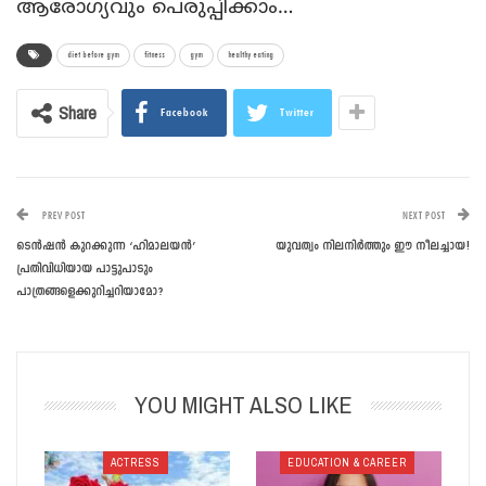
ആരോഗ്യവും പെരുപ്പിക്കാം…
diet before gym
fitness
gym
healthy eating
Share
Facebook
Twitter
PREV POST
NEXT POST
ടെന്‍ഷന്‍ കുറക്കുന്ന ‘ഹിമാലയന്‍’
യുവത്വം നിലനിര്‍ത്തും ഈ നീലച്ചായ!
പ്രതിവിധിയായ പാട്ടുപാടും
പാത്രങ്ങളെക്കുറിച്ചറിയാമോ?
YOU MIGHT ALSO LIKE
ACTRESS
EDUCATION & CAREER