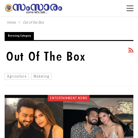
Home
Out of the Box
Browsing Category
Out Of The Box
Agriculture
Modeling
ENTERTAINMENT NEWS