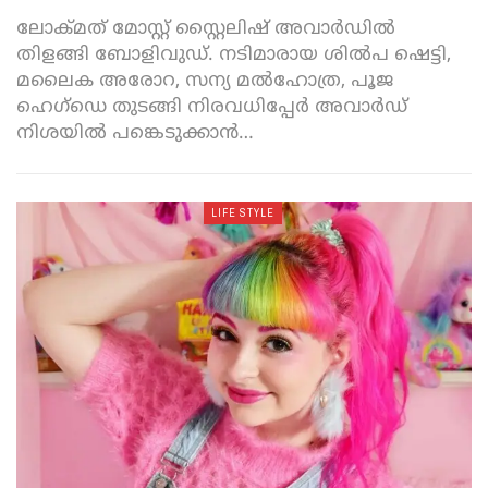
ലോക്മത് മോസ്റ്റ് സ്റ്റൈലിഷ് അവാർഡിൽ
തിളങ്ങി ബോളിവുഡ്. നടിമാരായ ശിൽപ ഷെട്ടി,
മലൈക അരോറ, സന്യ മൽഹോത്ര, പൂജ
ഹെഗ്ഡെ തുടങ്ങി നിരവധിപ്പേർ അവാർഡ്
നിശയിൽ പങ്കെടുക്കാൻ
…
LIFE STYLE