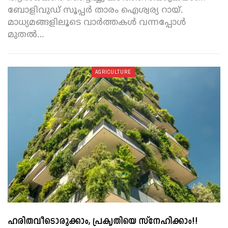
ബോളിവുഡ് സൂപ്പര്‍ താരം ഐശ്വര്യ റായ്.
മാധ്യമങ്ങളിലൂടെ വാര്‍ത്തകള്‍ വന്നപ്പോള്‍
മുതല്‍
…
AGRICULTURE
ഹരിതവീടൊരുക്കാം, പ്രകൃതിയെ സ്‌നേഹിക്കാം!!