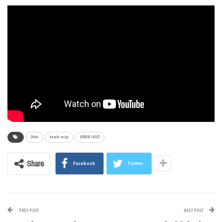
Drink
kerala recipi
LEMON JUICE
Share
Facebook
Twitter
PREV POST
NEXT POST