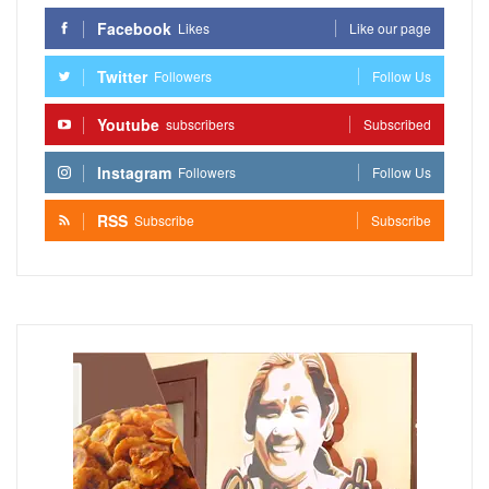
Facebook
Likes
Like our page
Twitter
Followers
Follow Us
Youtube
subscribers
Subscribed
Instagram
Followers
Follow Us
RSS
Subscribe
Subscribe