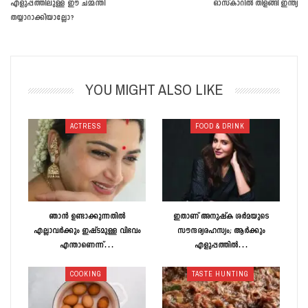
എളുപ്പത്തിലുള്ള ഈ ചമ്മന്തി
ഓസ്കാറിൽ തിളങ്ങി ഇന്ത്യ
തയ്യാറാക്കിയാല്ലോ?
YOU MIGHT ALSO LIKE
ACTRESS
FOOD & DRINK
ഞാന്‍ ഉണ്ടാക്കുന്നതില്‍
ഇതാണ് അനുഷ്ക ശര്‍മയുടെ
എല്ലാവര്‍ക്കും ഇഷ്ടമുള്ള വിഭവം
സൗന്ദര്യരഹസ്യം; ആര്‍ക്കും
എന്താണെന്ന്…
എളുപ്പത്തിൽ…
COOKING
TASTE HUNTING