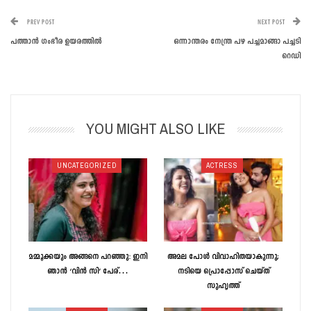
PREV POST
NEXT POST
പത്താൻ ​ഗം​ഭീര ഉയരത്തിൽ
ഒന്നാന്തരം നേന്ത്ര പഴ പച്ചമാങ്ങാ പച്ച‌‌ടി
റെഡി
YOU MIGHT ALSO LIKE
UNCATEGORIZED
ACTRESS
മമ്മൂക്കയും അങ്ങനെ പറഞ്ഞു: ഇനി
അമല പോൾ വിവാഹിതയാകുന്നു;
ഞാൻ ‘വിൻ സി’ പേര്…
നടിയെ പ്രൊപ്പോസ് ചെയ്ത്
സുഹൃത്ത്