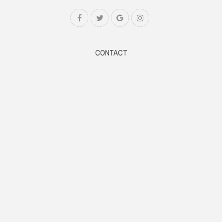
CONTACT
Web: www.samsaaram.com
Email: samsaaramtv@gmail.com
Phone: +91 9061014567