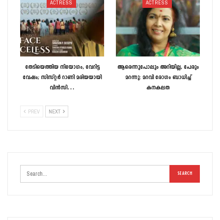
ACTRESS
ACTRESS
തേടിയെത്തിയ നിയോഗം, വേറിട്ട
ആരെന്നുപോലും അറിയില്ല, പേരും
വേഷം; സിസ്റ്റർ റാണി മരിയയായി
മറന്നു: മറവി രോഗം ബാധിച്ച്
വിൻസി…
കനകലത
PREV
NEXT