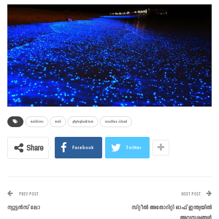
maldives
mali
phytoplanktons
vaadhoo island
Share
Facebook
Twitter
PREV POST
NEXT POST
ന്യൂട്ടന്‍സ് ലോ
സ്റ്റീല്‍ അതോറിറ്റി ഓഫ് ഇന്ത്യയില്‍
അവസരങ്ങള്‍