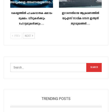
കേരളത്തിൽ പാചകവാതക ക്ഷാമം
ഇറാനെതിരായ ആക്രമണത്തിൽ
രൂക്ഷം: വീടുകൾക്കും
യുഎസ് നാവിക സേന ഇന്ത്യൻ
ഹോട്ടലുകൾക്കും…
തുറമുഖങ്ങൾ…
PREV
NEXT
TRENDING POSTS