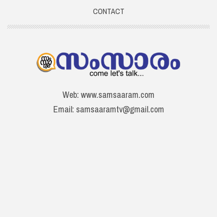
CONTACT
Web: www.samsaaram.com
Email: samsaaramtv@gmail.com
Phone: +91 9061014567
STORY
Cyber Zone
NEWS
Track & Field
LIFE STYLE
Contact Us