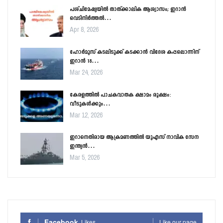
പശ്ചിമേഷ്യയിൽ താത്ക്കാലിക ആശ്വാസം; ഇറാൻ
വെടിനിർത്തൽ…
Apr 8, 2026
ഹോർമൂസ് കടലിടുക്ക് കടക്കാൻ വിദേശ കപ്പലൊന്നിന്
ഇറാൻ 18…
Mar 24, 2026
കേരളത്തിൽ പാചകവാതക ക്ഷാമം രൂക്ഷം:
വീടുകൾക്കും…
Mar 12, 2026
ഇറാനെതിരായ ആക്രമണത്തിൽ യുഎസ് നാവിക സേന
ഇന്ത്യൻ…
Mar 5, 2026
Facebook
Likes
Like our page