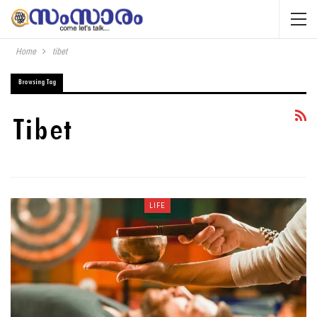
Home
tibet
Browsing Tag
Tibet
LIFE