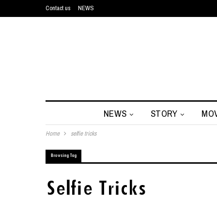
Contact us
NEWS
NEWS
STORY
MOV
Home
selfie tricks
Browsing Tag
Selfie Tricks