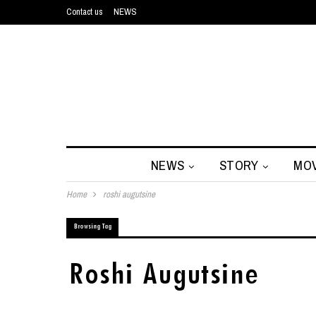
Contact us
NEWS
NEWS
STORY
MOV
Home
roshi augutsine
Browsing Tag
Roshi Augutsine