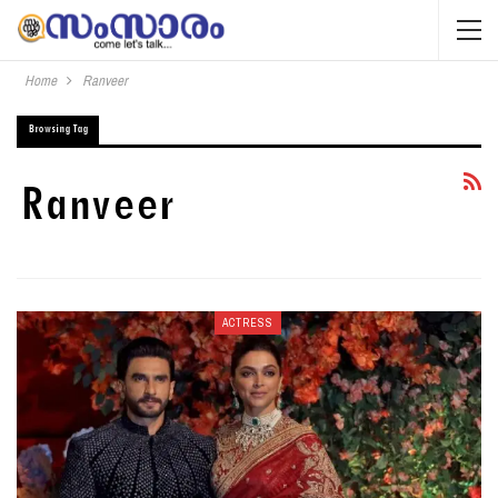
Home
Ranveer
Browsing Tag
Ranveer
ACTRESS