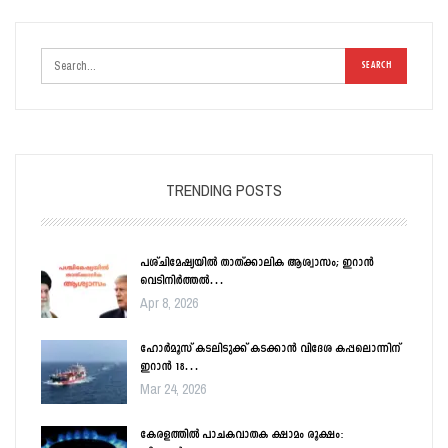
TRENDING POSTS
പശ്ചിമേഷ്യയിൽ താത്ക്കാലിക ആശ്വാസം; ഇറാൻ
വെടിനിർത്തൽ…
Apr 8, 2026
ഹോർമൂസ് കടലിടുക്ക് കടക്കാൻ വിദേശ കപ്പലൊന്നിന്
ഇറാൻ 18…
Mar 24, 2026
കേരളത്തിൽ പാചകവാതക ക്ഷാമം രൂക്ഷം: