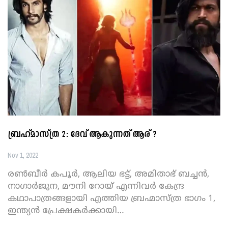
ബ്രഹ്മാസ്ത്ര 2: ദേവ് ആകുന്നത് ആര് ?
Nov 1, 2022
രൺബീർ കപൂർ, ആലിയ ഭട്ട്, അമിതാഭ് ബച്ചൻ,
നാഗാർജുന, മൗനി റോയ് എന്നിവർ കേന്ദ്ര
കഥാപാത്രങ്ങളായി എത്തിയ ബ്രഹ്മാസ്ത്ര ഭാഗം 1,
ഇന്ത്യൻ പ്രേക്ഷകർക്കായി
…