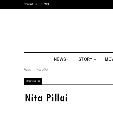
Contact us
NEWS
NEWS
STORY
MOV
Home
nita pillai
Browsing Tag
Nita Pillai