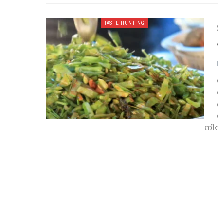
TASTE HUNTING
നി