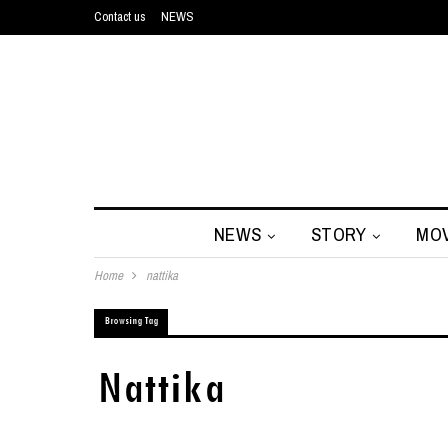
Contact us
NEWS
NEWS
STORY
MOV
Home
nattika
Browsing Tag
Nattika