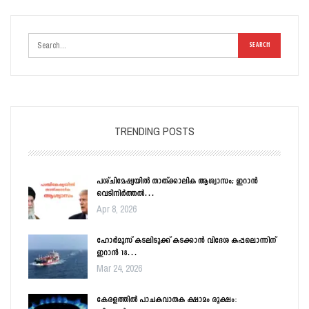
TRENDING POSTS
പശ്ചിമേഷ്യയിൽ താത്ക്കാലിക ആശ്വാസം; ഇറാൻ
വെടിനിർത്തൽ…
Apr 8, 2026
ഹോർമൂസ് കടലിടുക്ക് കടക്കാൻ വിദേശ കപ്പലൊന്നിന്
ഇറാൻ 18…
Mar 24, 2026
കേരളത്തിൽ പാചകവാതക ക്ഷാമം രൂക്ഷം: