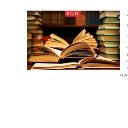
MOVIES
സര