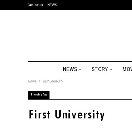
Contact us
NEWS
NEWS
STORY
MOV
Home
first university
Browsing Tag
First University