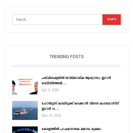
TRENDING POSTS
പശ്ചിമേഷ്യയിൽ താത്ക്കാലിക ആശ്വാസം; ഇറാൻ
വെടിനിർത്തൽ…
Apr 8, 2026
ഹോർമൂസ് കടലിടുക്ക് കടക്കാൻ വിദേശ കപ്പലൊന്നിന്
ഇറാൻ 18…
Mar 24, 2026
കേരളത്തിൽ പാചകവാതക ക്ഷാമം രൂക്ഷം: