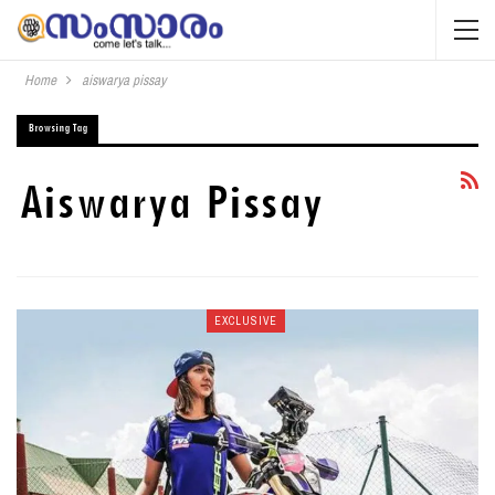
Home
aiswarya pissay
Browsing Tag
Aiswarya Pissay
EXCLUSIVE