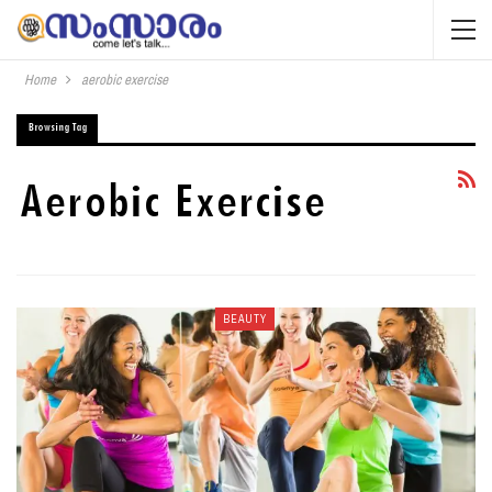
Home
aerobic exercise
Browsing Tag
Aerobic Exercise
BEAUTY