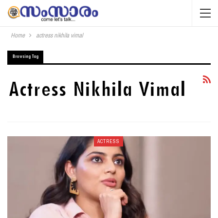
Home
actress nikhila vimal
Browsing Tag
Actress Nikhila Vimal
ACTRESS