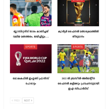
ബ്ലാസ്റ്റേഴ്സ് താരം കാണിച്ചത്
ക്വാർട്ടർ ഫൈനൽ മത്സരക്രമത്തിൽ
വലിയ മണ്ടത്തരം, ജയിച്ചിട്ടും…
തീരുമാനം
SPORTS
SPORTS
ലോകകപ്പിൽ ഇംഗ്ലണ്ട്-ഫ്രാൻസ്‌
2022 ൽ ബ്രസീൽ-അർജന്റീന
പോരാട്ടം
ഫൈനൽ കളിക്കും പ്രവചനവുമായി
ഇഎ സ്‌പോർട്‌സ്
PREV
NEXT