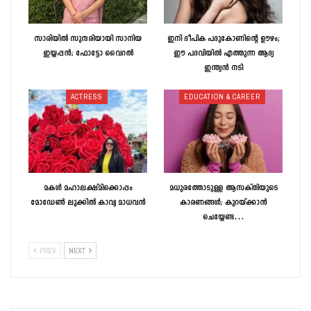
സാരിയിൽ സുന്ദരിയായി സാനിയ
ഇനി ദീപിക പദുകോണിന്റെ ഊഴം;
ഇയ്യപ്പൻ; ഫോട്ടോ വൈറൽ
ഈ പദവിയിൽ എത്തുന്ന ആദ്യ
ഇന്ത്യൻ നടി
ACTRESS
EDUCATION & CAREER
മകൾ മഹാലക്ഷ്മിക്കൊപ്പം
മധുരത്തോടുള്ള ആസക്തിയുടെ
മോഡേൺ ലുക്കിൽ കാവ്യ മാധവൻ
കാരണങ്ങള്‍; കുറയ്‌ക്കാന്‍
ചെയ്യേണ്ട…
PREV
NEXT