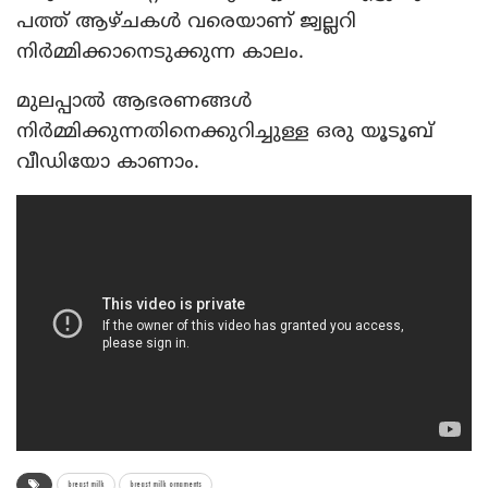
പത്ത് ആഴ്ചകള്‍ വരെയാണ് ജ്വല്ലറി
നിര്‍മ്മിക്കാനെടുക്കുന്ന കാലം.
മുലപ്പാല്‍ ആഭരണങ്ങള്‍
നിര്‍മ്മിക്കുന്നതിനെക്കുറിച്ചുള്ള ഒരു യൂടൂബ്
വീഡിയോ കാണാം.
breast milk
breast milk ornaments