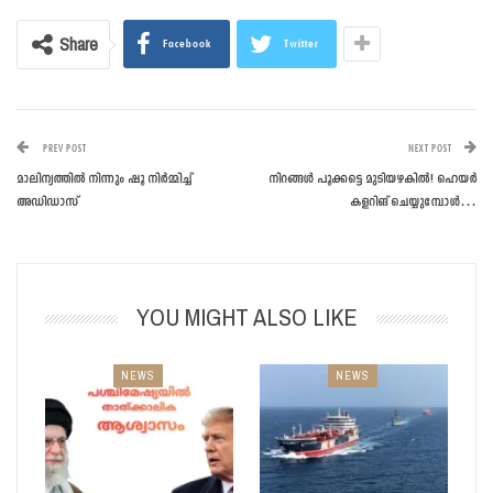
Share
Facebook
Twitter
PREV POST
NEXT POST
മാലിന്യത്തില്‍ നിന്നും ഷൂ നിര്‍മ്മിച്ച്
നിറങ്ങള്‍ പൂക്കട്ടെ മുടിയഴകില്‍! ഹെയര്‍
അഡിഡാസ്
കളറിങ് ചെയ്യുമ്പോള്‍…
YOU MIGHT ALSO LIKE
NEWS
NEWS