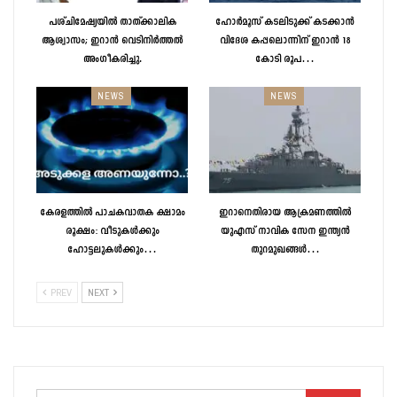
പശ്ചിമേഷ്യയിൽ താത്ക്കാലിക
ഹോർമൂസ് കടലിടുക്ക് കടക്കാൻ
ആശ്വാസം; ഇറാൻ വെടിനിർത്തൽ
വിദേശ കപ്പലൊന്നിന് ഇറാൻ 18
അംഗീകരിച്ചു.
കോടി രൂപ…
NEWS
NEWS
കേരളത്തിൽ പാചകവാതക ക്ഷാമം
ഇറാനെതിരായ ആക്രമണത്തിൽ
രൂക്ഷം: വീടുകൾക്കും
യുഎസ് നാവിക സേന ഇന്ത്യൻ
ഹോട്ടലുകൾക്കും…
തുറമുഖങ്ങൾ…
PREV
NEXT