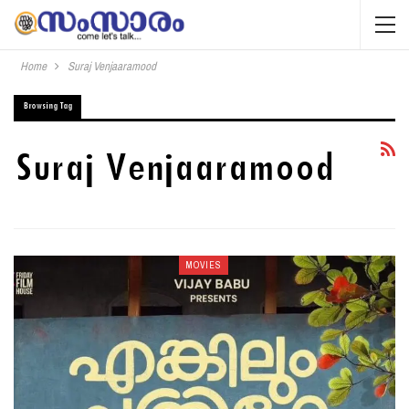
Home
Suraj Venjaaramood
Browsing Tag
Suraj Venjaaramood
MOVIES