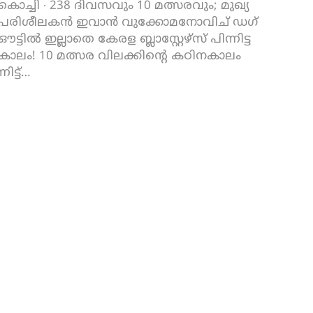
കൊച്ചി ∙ 238 ദിവസവും 10 മത്സരവും; മുഖ്യ
പരിശീലകൻ ഇവാൻ വുക്കോമനോവിച് ഡഗ്
ഔട്ടിൽ ഇല്ലാതെ കേരള ബ്ലാസ്റ്റേഴ്സ് പിന്നിട്ട
കാലം! 10 മത്സര വിലക്കിന്റെ കഠിനകാലം
നിട്ട്
…