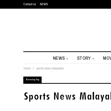
Contact us
NEWS
NEWS
STORY
MOV
Home
sports news malayalam
Browsing Tag
Sports News Malaya