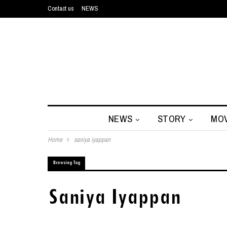
Contact us
NEWS
NEWS
STORY
MOV
Home
saniya iyappan
Browsing Tag
Saniya Iyappan