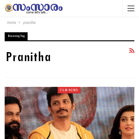
Home
pranitha
Browsing Tag
Pranitha
FILM NEWS