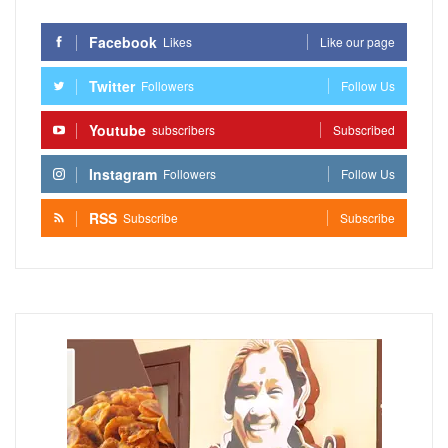
Facebook
Likes
Like our page
Twitter
Followers
Follow Us
Youtube
subscribers
Subscribed
Instagram
Followers
Follow Us
RSS
Subscribe
Subscribe