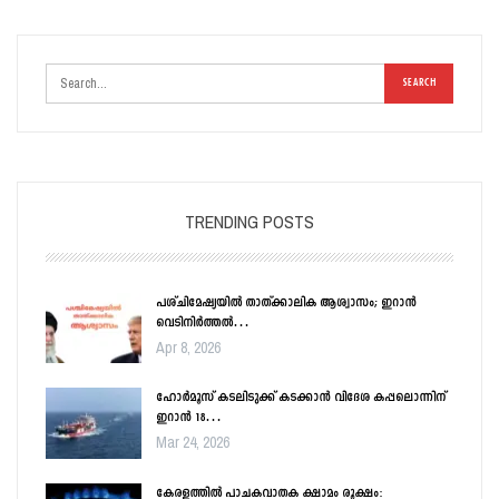
TRENDING POSTS
പശ്ചിമേഷ്യയിൽ താത്ക്കാലിക ആശ്വാസം; ഇറാൻ
വെടിനിർത്തൽ…
Apr 8, 2026
ഹോർമൂസ് കടലിടുക്ക് കടക്കാൻ വിദേശ കപ്പലൊന്നിന്
ഇറാൻ 18…
Mar 24, 2026
കേരളത്തിൽ പാചകവാതക ക്ഷാമം രൂക്ഷം: