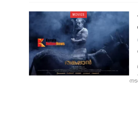
MOVIES
നട