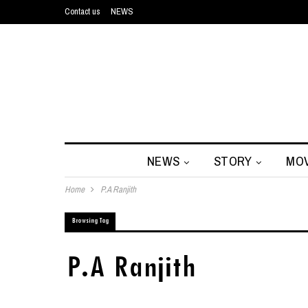
Contact us
NEWS
NEWS
STORY
MOV
Home
P.A Ranjith
Browsing Tag
P.A Ranjith