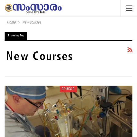
Home
new courses
Browsing Tag
New Courses
COURSE