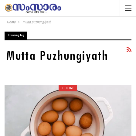
Home
mutta puzhungiyath
Browsing Tag
Mutta Puzhungiyath
COOKING