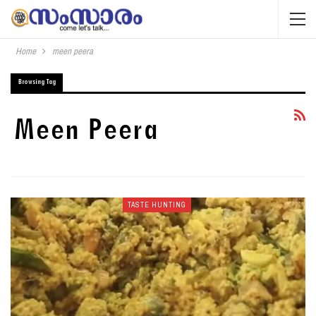
Home
meen peera
Browsing Tag
Meen Peera
TASTE HUNTING