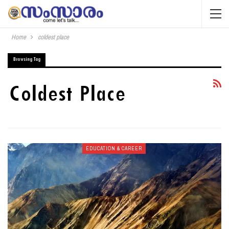
Home
coldest place
Browsing Tag
Coldest Place
EDUCATION & CAREER