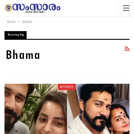
Home
bhama
Browsing Tag
Bhama
ACTRESS