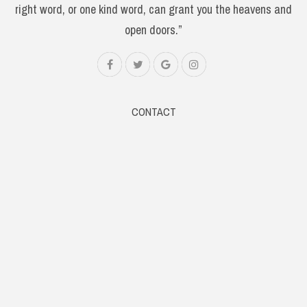
right word, or one kind word, can grant you the heavens and
open doors.”
CONTACT
Web: www.samsaaram.com
Email: samsaaramtv@gmail.com
Phone: +91 9061014567