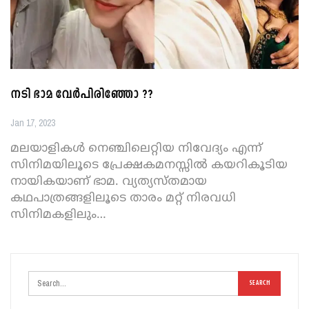
നടി ഭാമ വേർപിരിഞ്ഞോ ??
Jan 17, 2023
മലയാളികൾ നെഞ്ചിലെറ്റിയ നിവേദ്യം എന്ന്
സിനിമയിലൂടെ പ്രേക്ഷകമനസ്സിൽ കയറികൂടിയ
നായികയാണ് ഭാമ. വ്യത്യസ്തമായ
കഥപാത്രങ്ങളിലൂടെ താരം മറ്റ് നിരവധി
സിനിമകളിലും
…