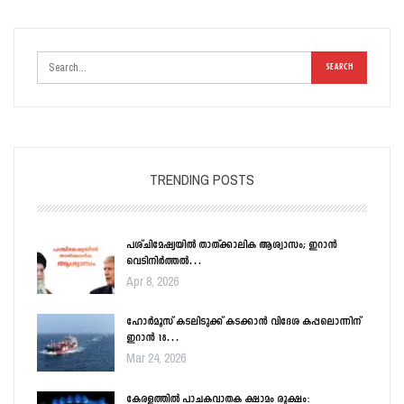
TRENDING POSTS
പശ്ചിമേഷ്യയിൽ താത്ക്കാലിക ആശ്വാസം; ഇറാൻ
വെടിനിർത്തൽ…
Apr 8, 2026
ഹോർമൂസ് കടലിടുക്ക് കടക്കാൻ വിദേശ കപ്പലൊന്നിന്
ഇറാൻ 18…
Mar 24, 2026
കേരളത്തിൽ പാചകവാതക ക്ഷാമം രൂക്ഷം: