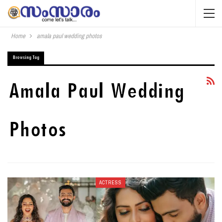
Home
amala paul wedding photos
Browsing Tag
Amala Paul Wedding
Photos
ACTRESS