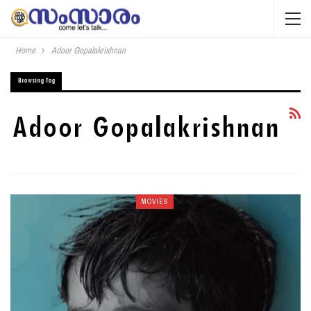
Home
Adoor Gopalakrishnan
Browsing Tag
Adoor Gopalakrishnan
MOVIES