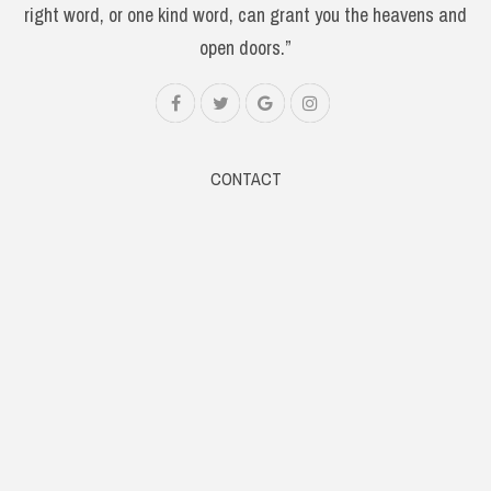
right word, or one kind word, can grant you the heavens and
open doors.”
CONTACT
Web: www.samsaaram.com
Email: samsaaramtv@gmail.com
Phone: +91 9061014567