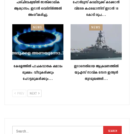
പശ്ചിമേഷ്യയിൽ താത്ക്കാലിക
ഹോർമൂസ് കടലിടുക്ക് കടക്കാൻ
ആശ്വാസം; ഇറാൻ വെടിനിർത്തൽ
വിദേശ കപ്പലൊന്നിന് ഇറാൻ 18
അംഗീകരിച്ചു.
കോടി രൂപ…
NEWS
NEWS
കേരളത്തിൽ പാചകവാതക ക്ഷാമം
ഇറാനെതിരായ ആക്രമണത്തിൽ
രൂക്ഷം: വീടുകൾക്കും
യുഎസ് നാവിക സേന ഇന്ത്യൻ
ഹോട്ടലുകൾക്കും…
തുറമുഖങ്ങൾ…
PREV
NEXT