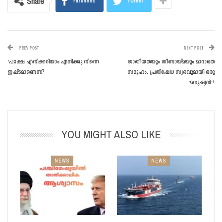
Share
Facebook
Twitter
PREV POST
NEXT POST
‘പക്ഷേ എനിക്കറിയാം എനിക്കു നിന്നെ
ജാതീയതയും തീണ്ടായ്മയും മാറാതെ
ഇഷ്ടമാണെന്ന്’
സമൂഹം, പ്രതിഷേധ സ്വരവുമായി ഒരു
‘മനുഷ്യന്‍’!
YOU MIGHT ALSO LIKE
NEWS
NEWS