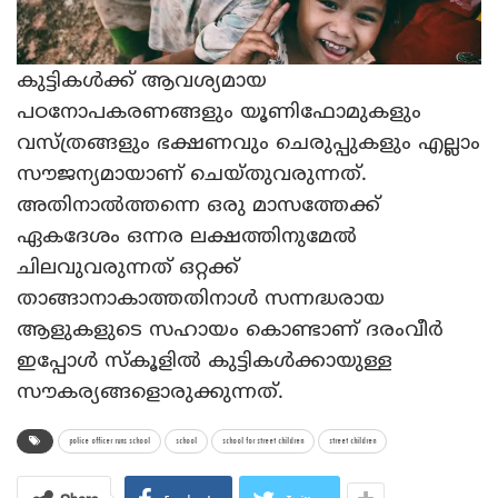
കുട്ടികള്‍ക്ക് ആവശ്യമായ
പഠനോപകരണങ്ങളും യൂണിഫോമുകളും
വസ്ത്രങ്ങളും ഭക്ഷണവും ചെരുപ്പുകളും എല്ലാം
സൗജന്യമായാണ് ചെയ്തുവരുന്നത്.
അതിനാല്‍ത്തന്നെ ഒരു മാസത്തേക്ക്
ഏകദേശം ഒന്നര ലക്ഷത്തിനുമേല്‍
ചിലവുവരുന്നത് ഒറ്റക്ക്
താങ്ങാനാകാത്തതിനാള്‍ സന്നദ്ധരായ
ആളുകളുടെ സഹായം കൊണ്ടാണ് ദരംവീര്‍
ഇപ്പോള്‍ സ്‌കൂളില്‍ കുട്ടികള്‍ക്കായുള്ള
സൗകര്യങ്ങളൊരുക്കുന്നത്.
police officer runs school
school
school for street children
street children